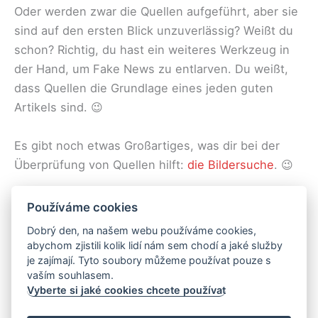
Oder werden zwar die Quellen aufgeführt, aber sie
sind auf den ersten Blick unzuverlässig? Weißt du
schon? Richtig, du hast ein weiteres Werkzeug in
der Hand, um Fake News zu entlarven. Du weißt,
dass Quellen die Grundlage eines jeden guten
Artikels sind. 😉
Es gibt noch etwas Großartiges, was dir bei der
Überprüfung von Quellen hilft:
die Bildersuche
. 😉
Pages:
1
2
3
4
5
6
Používáme cookies
Dobrý den, na našem webu používáme cookies,
abychom zjistili kolik lidí nám sem chodí a jaké služby
je zajímají. Tyto soubory můžeme používat pouze s
vaším souhlasem.
Vyberte si jaké cookies chcete používat
Datenschutzbestimmungen
Cookie policy